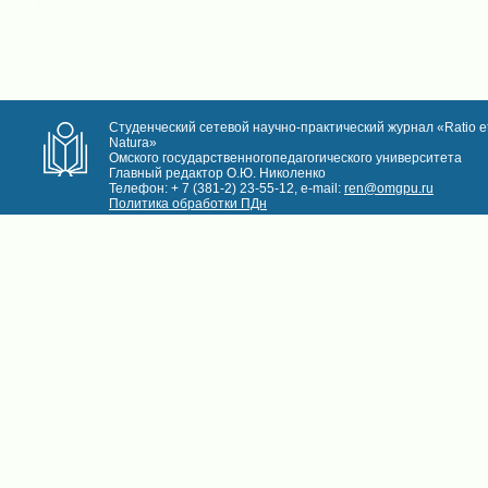
Студенческий сетевой научно-практический журнал «Ratio e
Natura»
Омского государственногопедагогического университета
Главный редактор О.Ю. Николенко
Телефон: + 7 (381-2) 23-55-12, e-mail:
ren@omgpu.ru
Политика обработки ПДн