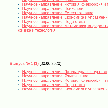
Научное направление: История, философия и 
Научное направление: Психология
Научное направление: Естествознание
Научное направление: Экономика и управлени
Научное направление: Педагогика
Научное направление: Математика, информати
физика и технология
Выпуск № 1 (1)
(30.06.2020)
Научное направление: Литература и искусство
Научное направление: Языкознание
Научное направление: История, философия и 
Научное направление: Педагогика
Научное направление: Экономика и управлени